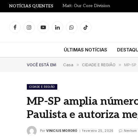
Matt: Our Core Division
NOTÍCIAS QUENTES
Facebook
Instagram
YouTube
LinkedIn
WhatsApp
TikTok
ÚLTIMAS NOTÍCIAS
DESTAQ
VOCÊ ESTÁ EM:
Casa
»
CIDADE E REGIÃO
»
MP-SP 
CIDADE E REGIÃO
MP-SP amplia número
Paulista e autoriza m
Por
VINICIUS MORORÓ
fevereiro 25, 2026
Nenhum 