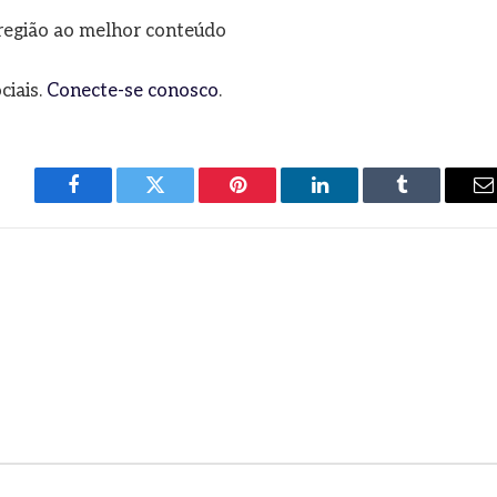
a região ao melhor conteúdo
ciais.
Conecte-se conosco
.
Facebook
Twitter
Pinterest
LinkedIn
Tumblr
E
m