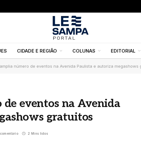
UES
CIDADE E REGIÃO
COLUNAS
EDITORIAL
amplia número de eventos na Avenida Paulista e autoriza megashows g
 de eventos na Avenida
egashows gratuitos
comentário
2 Mins lidos