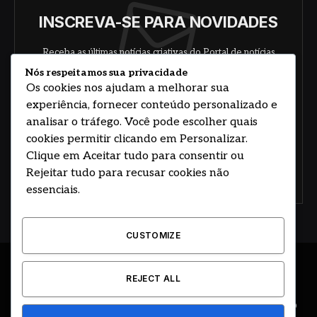
INSCREVA-SE PARA NOVIDADES
Receba as últimas notícias criativas do Portal de notícias
sobre arte, design e negócios.
Nós respeitamos sua privacidade
Os cookies nos ajudam a melhorar sua
experiência, fornecer conteúdo personalizado e
analisar o tráfego. Você pode escolher quais
cookies permitir clicando em Personalizar.
Clique em Aceitar tudo para consentir ou
Rejeitar tudo para recusar cookies não
Concorde com nossos termos e acordo de
política
essenciais.
CUSTOMIZE
© 2026 DESENVOLVIDO POR HOSTING PRIME BRASIL
REJECT ALL
ÚLTIMAS NOTÍCIAS
DESTAQUES
CIDADE E REGIÃO