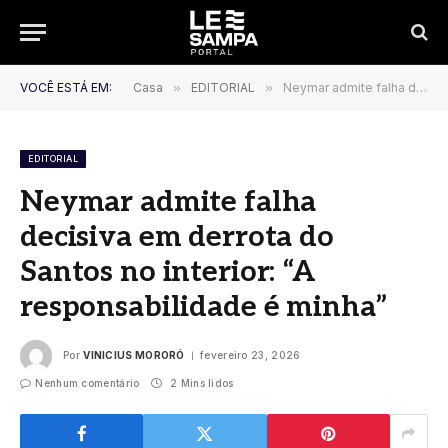
VOCÊ ESTÁ EM:
Casa
»
EDITORIAL
»
Neymar admite falha decisiva em derrota do Santos no interior: “A responsabilidade é minha”
EDITORIAL
Neymar admite falha
decisiva em derrota do
Santos no interior: “A
responsabilidade é minha”
Por
VINICIUS MORORÓ
fevereiro 23, 2026
Nenhum comentário
2 Mins lidos