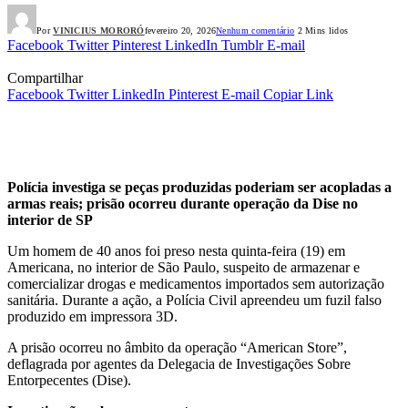
Por
VINICIUS MORORÓ
fevereiro 20, 2026
Nenhum comentário
2 Mins lidos
Facebook
Twitter
Pinterest
LinkedIn
Tumblr
E-mail
Compartilhar
Facebook
Twitter
LinkedIn
Pinterest
E-mail
Copiar Link
Polícia investiga se peças produzidas poderiam ser acopladas a
armas reais; prisão ocorreu durante operação da Dise no
interior de SP
Um homem de 40 anos foi preso nesta quinta-feira (19) em
Americana, no interior de São Paulo, suspeito de armazenar e
comercializar drogas e medicamentos importados sem autorização
sanitária. Durante a ação, a Polícia Civil apreendeu um fuzil falso
produzido em impressora 3D.
A prisão ocorreu no âmbito da operação “American Store”,
deflagrada por agentes da Delegacia de Investigações Sobre
Entorpecentes (Dise).