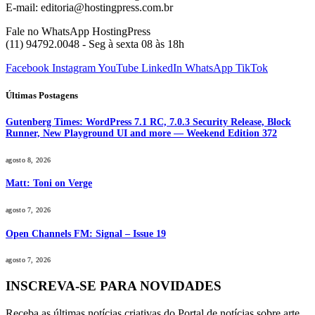
E-mail: editoria@hostingpress.com.br
Fale no WhatsApp HostingPress
(11) 94792.0048 - Seg à sexta 08 às 18h
Facebook
Instagram
YouTube
LinkedIn
WhatsApp
TikTok
Últimas Postagens
Gutenberg Times: WordPress 7.1 RC, 7.0.3 Security Release, Block
Runner, New Playground UI and more — Weekend Edition 372
agosto 8, 2026
Matt: Toni on Verge
agosto 7, 2026
Open Channels FM: Signal – Issue 19
agosto 7, 2026
INSCREVA-SE PARA NOVIDADES
Receba as últimas notícias criativas do Portal de notícias sobre arte,