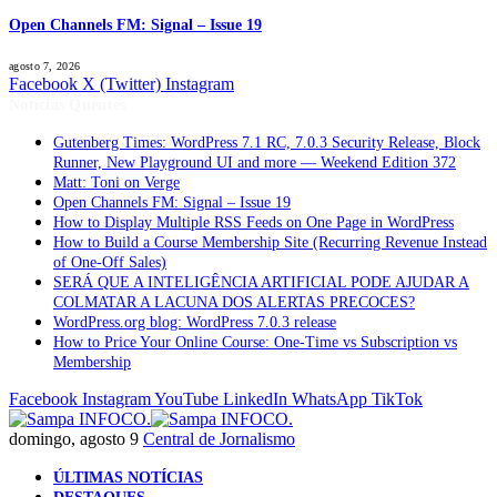
Open Channels FM: Signal – Issue 19
agosto 7, 2026
Facebook
X (Twitter)
Instagram
Notícias Quentes
Gutenberg Times: WordPress 7.1 RC, 7.0.3 Security Release, Block
Runner, New Playground UI and more — Weekend Edition 372
Matt: Toni on Verge
Open Channels FM: Signal – Issue 19
How to Display Multiple RSS Feeds on One Page in WordPress
How to Build a Course Membership Site (Recurring Revenue Instead
of One-Off Sales)
SERÁ QUE A INTELIGÊNCIA ARTIFICIAL PODE AJUDAR A
COLMATAR A LACUNA DOS ALERTAS PRECOCES?
WordPress.org blog: WordPress 7.0.3 release
How to Price Your Online Course: One-Time vs Subscription vs
Membership
Facebook
Instagram
YouTube
LinkedIn
WhatsApp
TikTok
domingo, agosto 9
Central de Jornalismo
ÚLTIMAS NOTÍCIAS