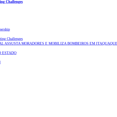
ing Challenges
bership
ting Challenges
AL ASSUSTA MORADORES E MOBILIZA BOMBEIROS EM ITAQUAQU
O ESTADO
M