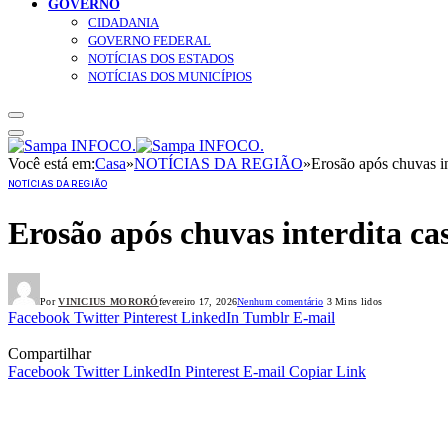
GOVERNO
CIDADANIA
GOVERNO FEDERAL
NOTÍCIAS DOS ESTADOS
NOTÍCIAS DOS MUNICÍPIOS
Você está em:
Casa
»
NOTÍCIAS DA REGIÃO
»
Erosão após chuvas i
NOTÍCIAS DA REGIÃO
Erosão após chuvas interdita ca
Por
VINICIUS MORORÓ
fevereiro 17, 2026
Nenhum comentário
3 Mins lidos
Facebook
Twitter
Pinterest
LinkedIn
Tumblr
E-mail
Compartilhar
Facebook
Twitter
LinkedIn
Pinterest
E-mail
Copiar Link