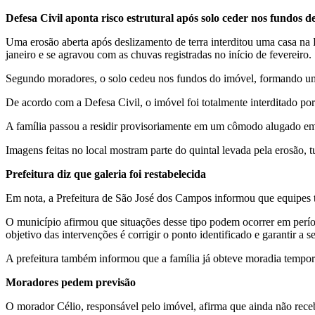
Defesa Civil aponta risco estrutural após solo ceder nos fundos d
Uma erosão aberta após deslizamento de terra interditou uma casa na
janeiro e se agravou com as chuvas registradas no início de fevereiro.
Segundo moradores, o solo cedeu nos fundos do imóvel, formando uma
De acordo com a Defesa Civil, o imóvel foi totalmente interditado po
A família passou a residir provisoriamente em um cômodo alugado em
Imagens feitas no local mostram parte do quintal levada pela erosão,
Prefeitura diz que galeria foi restabelecida
Em nota, a Prefeitura de São José dos Campos informou que equipes té
O município afirmou que situações desse tipo podem ocorrer em períod
objetivo das intervenções é corrigir o ponto identificado e garantir a
A prefeitura também informou que a família já obteve moradia temporár
Moradores pedem previsão
O morador Célio, responsável pelo imóvel, afirma que ainda não receb