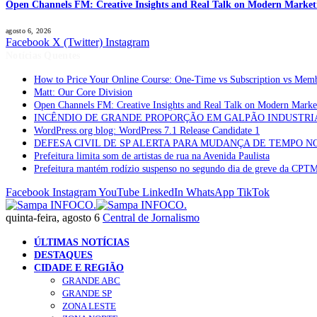
Open Channels FM: Creative Insights and Real Talk on Modern Market
agosto 6, 2026
Facebook
X (Twitter)
Instagram
Notícias Quentes
How to Price Your Online Course: One-Time vs Subscription vs Mem
Matt: Our Core Division
Open Channels FM: Creative Insights and Real Talk on Modern Marke
INCÊNDIO DE GRANDE PROPORÇÃO EM GALPÃO INDUSTRI
WordPress.org blog: WordPress 7.1 Release Candidate 1
DEFESA CIVIL DE SP ALERTA PARA MUDANÇA DE TEMPO N
Prefeitura limita som de artistas de rua na Avenida Paulista
Prefeitura mantém rodízio suspenso no segundo dia de greve da CPT
Facebook
Instagram
YouTube
LinkedIn
WhatsApp
TikTok
quinta-feira, agosto 6
Central de Jornalismo
ÚLTIMAS NOTÍCIAS
DESTAQUES
CIDADE E REGIÃO
GRANDE ABC
GRANDE SP
ZONA LESTE