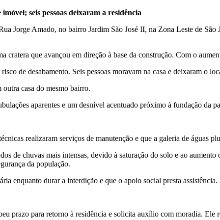
e imóvel; seis pessoas deixaram a residência
 Rua Jorge Amado, no bairro Jardim São José II, na Zona Leste de São 
 cratera que avançou em direção à base da construção. Com o aumento 
r risco de desabamento. Seis pessoas moravam na casa e deixaram o loca
 outra casa do mesmo bairro.
 tubulações aparentes e um desnível acentuado próximo à fundação da pa
cnicas realizaram serviços de manutenção e que a galeria de águas pluvi
os de chuvas mais intensas, devido à saturação do solo e ao aumento d
 segurança da população.
ia enquanto durar a interdição e que o apoio social presta assistência.
eu prazo para retorno à residência e solicita auxílio com moradia. Ele