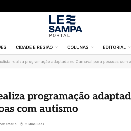
UES
CIDADE E REGIÃO
COLUNAS
EDITORIAL
ulista realiza programação adaptada no Carnaval para pessoas com 
realiza programação adapta
soas com autismo
comentário
2 Mins lidos