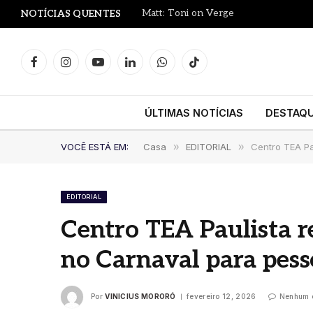
Matt: Toni on Verge
NOTÍCIAS QUENTES
Facebook
Instagram
YouTube
LinkedIn
WhatsApp
TikTok
ÚLTIMAS NOTÍCIAS
DESTAQ
VOCÊ ESTÁ EM:
Casa
»
EDITORIAL
»
Centro TEA Pa
EDITORIAL
Centro TEA Paulista 
no Carnaval para pes
Por
VINICIUS MORORÓ
fevereiro 12, 2026
Nenhum 