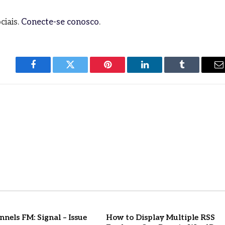
ciais.
Conecte-se conosco
.
Facebook
Twitter
Pinterest
LinkedIn
Tumblr
E
m
nels FM: Signal – Issue
How to Display Multiple RSS