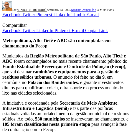
Por
VINICIUS MORORÓ
dezembro 13, 2025
Nenhum comentário
3 Mins lidos
Facebook
Twitter
Pinterest
LinkedIn
Tumblr
E-mail
Compartilhar
Facebook
Twitter
LinkedIn
Pinterest
E-mail
Copiar Link
Metropolitana, Alto Tietê e ABC são contempladas em
chamamento do Fecop
Municípios da
Região Metropolitana de São Paulo, Alto Tietê e
ABC
foram contemplados no mais recente chamamento público do
Fundo Estadual de Prevenção e Controle da Poluição (Fecop)
,
que vai destinar
caminhões e equipamentos para a gestão de
resíduos sólidos urbanos
. O anúncio foi feito no dia
9
, em
cerimônia no
Palácio dos Bandeirantes
, e garante investimentos
diretos para qualificar a coleta, o transporte e o processamento do
lixo nas cidades selecionadas.
A iniciativa é coordenada pela
Secretaria de Meio Ambiente,
Infraestrutura e Logística (Semil)
e faz parte das políticas
estaduais voltadas ao fortalecimento da gestão municipal de resíduos
sólidos. Ao todo,
530 municípios
se inscreveram no chamamento, e
105 foram classificados nesta primeira etapa
para avançar à fase
de contratação com o Fecop.