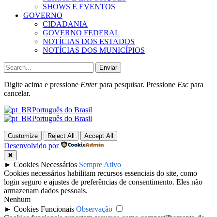
SHOWS E EVENTOS
GOVERNO
CIDADANIA
GOVERNO FEDERAL
NOTÍCIAS DOS ESTADOS
NOTÍCIAS DOS MUNICÍPIOS
Enviar
Digite acima e pressione
Enter
para pesquisar. Pressione
Esc
para
cancelar.
Português do Brasil
Português do Brasil
Customize
Reject All
Accept All
Desenvolvido por
✖
►
Cookies Necessários
Sempre Ativo
Cookies necessários habilitam recursos essenciais do site, como
login seguro e ajustes de preferências de consentimento. Eles não
armazenam dados pessoais.
Nenhum
►
Cookies Funcionais
Observação