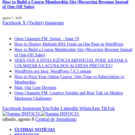
How to Build a Course Membership Site (Recurring Revenue Instead
of One-Off Sales)
agosto 7, 2026
Facebook
X (Twitter)
Instagram
Notícias Quentes
Open Channels FM: Signal – Issue 19
How to Display Multiple RSS Feeds on One Page in WordPress
How to Build a Course Membership Site (Recurring Revenue Instead
of One-Off Sales)
SERÁ QUE A INTELIGÊNCIA ARTIFICIAL PODE AJUDAR A
COLMATAR A LACUNA DOS ALERTAS PRECOCES?
WordPress.org blog: WordPress 7.0.3 release
How to Price Your Online Course: One-Time vs Subscription vs
Membership
Matt: Our Core Division
Open Channels FM: Creative Insights and Real Talk on Modern
Marketing Challenges
Facebook
Instagram
YouTube
LinkedIn
WhatsApp
TikTok
sábado, agosto 8
Central de Jornalismo
ÚLTIMAS NOTÍCIAS