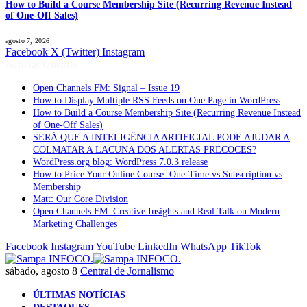
How to Build a Course Membership Site (Recurring Revenue Instead
of One-Off Sales)
agosto 7, 2026
Facebook
X (Twitter)
Instagram
Notícias Quentes
Open Channels FM: Signal – Issue 19
How to Display Multiple RSS Feeds on One Page in WordPress
How to Build a Course Membership Site (Recurring Revenue Instead
of One-Off Sales)
SERÁ QUE A INTELIGÊNCIA ARTIFICIAL PODE AJUDAR A
COLMATAR A LACUNA DOS ALERTAS PRECOCES?
WordPress.org blog: WordPress 7.0.3 release
How to Price Your Online Course: One-Time vs Subscription vs
Membership
Matt: Our Core Division
Open Channels FM: Creative Insights and Real Talk on Modern
Marketing Challenges
Facebook
Instagram
YouTube
LinkedIn
WhatsApp
TikTok
sábado, agosto 8
Central de Jornalismo
ÚLTIMAS NOTÍCIAS