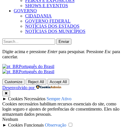
FEIRAS E EXPOSIÇÕES
SHOWS E EVENTOS
GOVERNO
CIDADANIA
GOVERNO FEDERAL
NOTÍCIAS DOS ESTADOS
NOTÍCIAS DOS MUNICÍPIOS
Enviar
Digite acima e pressione
Enter
para pesquisar. Pressione
Esc
para
cancelar.
Português do Brasil
Português do Brasil
Customize
Reject All
Accept All
Desenvolvido por
✖
►
Cookies Necessários
Sempre Ativo
Cookies necessários habilitam recursos essenciais do site, como
login seguro e ajustes de preferências de consentimento. Eles não
armazenam dados pessoais.
Nenhum
►
Cookies Funcionais
Observação