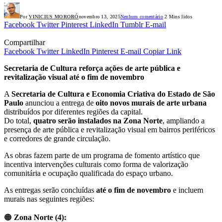
Por
VINICIUS MORORÓ
novembro 13, 2025
Nenhum comentário
2 Mins lidos
Facebook
Twitter
Pinterest
LinkedIn
Tumblr
E-mail
Compartilhar
Facebook
Twitter
LinkedIn
Pinterest
E-mail
Copiar Link
Secretaria de Cultura reforça ações de arte pública e
revitalização visual até o fim de novembro
A
Secretaria de Cultura e Economia Criativa do Estado de São
Paulo
anunciou a entrega de
oito novos murais de arte urbana
distribuídos por diferentes regiões da capital.
Do total,
quatro serão instalados na Zona Norte
, ampliando a
presença de arte pública e revitalização visual em bairros periféricos
e corredores de grande circulação.
As obras fazem parte de um programa de fomento artístico que
incentiva intervenções culturais como forma de valorização
comunitária e ocupação qualificada do espaço urbano.
As entregas serão concluídas
até o fim de novembro
e incluem
murais nas seguintes regiões:
🟠
Zona Norte (4):