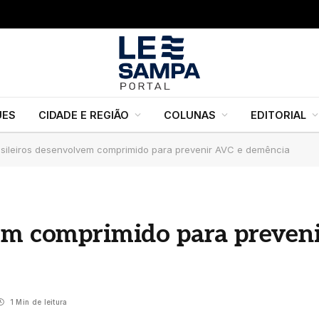
UES
CIDADE E REGIÃO
COLUNAS
EDITORIAL
asileiros desenvolvem comprimido para prevenir AVC e demência
vem comprimido para preven
1 Min de leitura