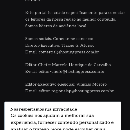
Este portal foi criado especificamente para conectar
os leitores da nossa região ao melhor conteúdo.
Somos líderes de audiência local.
Somos sociais. Conecte-se conosco:
Diretor-Executivo: Thiago G. Afonso
E-mail: comercial@hostingpress.com.br
Editor-Chefe: Marcelo Henrique de Carvalho
E-mail: editor-chefe@hostingpress.com.br
Editor-Executivo-Regional: Vinicius Mororó
E-mail: editor-regionalsp@hostingpress.com.br
Central de Jornalismo HostingPRESS
Nós respeitamos sua privacidade
E-mail: editoria@hostingpress.com.br
Os cookies nos ajudam a melhorar sua
experiência, fornecer conteúdo personalizado e
Fale no WhatsApp HostingPress
analisar o tráfego. Você pode escolher quais
(11) 94792.0048 - Seg à sexta 08 às 18h