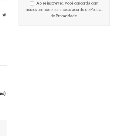
ail
Ao se inscrever, você concorda com
nossos termos e com nosso acordo de
Política
Site
de Privacidade
.
es)