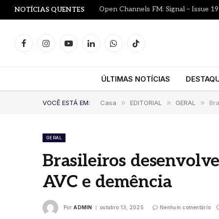
Open Channels FM: Signal – Issue 19
NOTÍCIAS QUENTES
Facebook
Instagram
YouTube
LinkedIn
WhatsApp
TikTok
ÚLTIMAS NOTÍCIAS
DESTAQ
VOCÊ ESTÁ EM:
Casa
»
EDITORIAL
»
GERAL
»
Br
GERAL
Brasileiros desenvol
AVC e demência
Por
ADMIN
outubro 13, 2025
Nenhum comentário