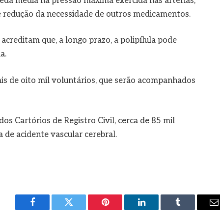
eda média na pressão máxima exercida nas artérias,
 e redução da necessidade de outros medicamentos.
acreditam que, a longo prazo, a polipílula pode
a.
is de oito mil voluntários, que serão acompanhados
s Cartórios de Registro Civil, cerca de 85 mil
 de acidente vascular cerebral.
Facebook
Twitter
Pinterest
LinkedIn
Tumblr
E