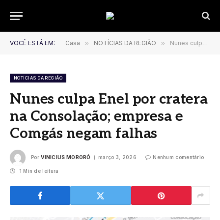
VOCÊ ESTÁ EM:
Casa
»
NOTÍCIAS DA REGIÃO
»
Nunes culpa Enel por cratera na Consolação; empresa e Comgás negam falhas
NOTÍCIAS DA REGIÃO
Nunes culpa Enel por cratera
na Consolação; empresa e
Comgás negam falhas
Por
VINICIUS MORORÓ
março 3, 2026
Nenhum comentário
1 Min de leitura