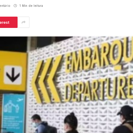
ntário
1 Min de leitura
erest