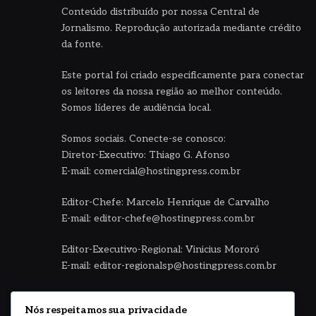
Conteúdo distribuído por nossa Central de
Jornalismo. Reprodução autorizada mediante crédito
da fonte.
Este portal foi criado especificamente para conectar
os leitores da nossa região ao melhor conteúdo.
Somos líderes de audiência local.
Somos sociais. Conecte-se conosco:
Diretor-Executivo: Thiago G. Afonso
E-mail: comercial@hostingpress.com.br
Editor-Chefe: Marcelo Henrique de Carvalho
E-mail: editor-chefe@hostingpress.com.br
Editor-Executivo-Regional: Vinicius Mororó
E-mail: editor-regionalsp@hostingpress.com.br
Central de Jornalismo HostingPRESS
Nós respeitamos sua privacidade
E-mail: editoria@hostingpress.com.br