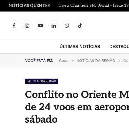
Open Channels FM: Signal – Issue 19
NOTÍCIAS QUENTES
Facebook
Instagram
YouTube
LinkedIn
WhatsApp
TikTok
ÚLTIMAS NOTÍCIAS
DESTAQ
VOCÊ ESTÁ EM:
Casa
»
NOTÍCIAS DA REGIÃO
»
Co
NOTÍCIAS DA REGIÃO
Conflito no Oriente 
de 24 voos em aeropo
sábado