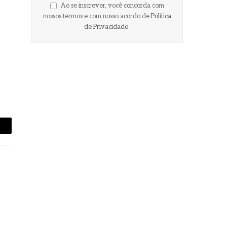
Ao se inscrever, você concorda com
nossos termos e com nosso acordo de
Política
de Privacidade
.
-
ail