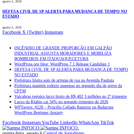
agosto 5, 2026
DEFESA CIVIL DE SP ALERTA PARA MUDANÇA DE TEMPO NO
ESTADO
agosto 5, 2026
Facebook
X (Twitter)
Instagram
Notícias Quentes
INCÊNDIO DE GRANDE PROPORÇÃO EM GALPÃO
INDUSTRIAL ASSUSTA MORADORES E MOBILIZA
BOMBEIROS EM ITAQUAQUECETUBA
WordPress.org blog: WordPress 7.1 Release Candidate 1
DEFESA CIVIL DE SP ALERTA PARA MUDANÇA DE TEMPO
NO ESTADO
Prefeitura limita som de artistas de rua na Avenida Paulista
Prefeitura mantém rodízio suspenso no segundo dia de greve da
CPTM
Vulcabras registra lucro bruto de R$ 402,3 milhões no 2º trimestre
Lucro da Klabin cai 34% no segundo trimestre de 2026
WPTavern: #228 – Priscilla Collado Ramirez on Reducing
WordPress Beginner Anxiety
Facebook
Instagram
YouTube
LinkedIn
WhatsApp
TikTok
quinta-feira, agosto 6
Central de Jornalismo