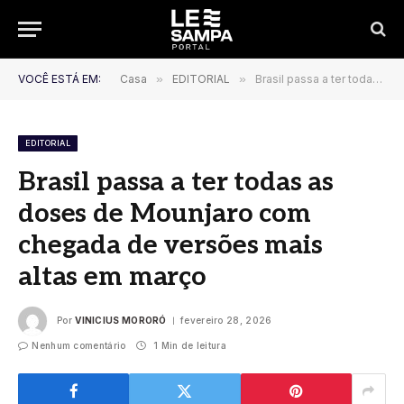
VOCÊ ESTÁ EM:
Casa
»
EDITORIAL
»
Brasil passa a ter todas as doses de Mounjaro com chegada de versões mais altas em março
EDITORIAL
Brasil passa a ter todas as
doses de Mounjaro com
chegada de versões mais
altas em março
Por
VINICIUS MORORÓ
fevereiro 28, 2026
Nenhum comentário
1 Min de leitura