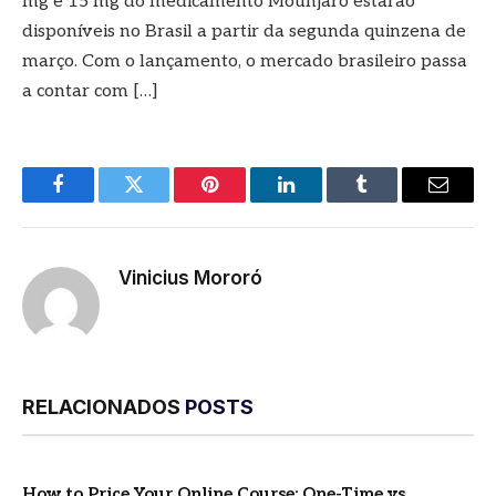
mg e 15 mg do medicamento Mounjaro estarão
disponíveis no Brasil a partir da segunda quinzena de
março. Com o lançamento, o mercado brasileiro passa
a contar com […]
Facebook
Twitter
Pinterest
LinkedIn
Tumblr
E-
mail
Vinicius Mororó
RELACIONADOS
POSTS
How to Price Your Online Course: One-Time vs