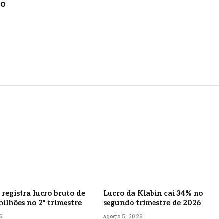
ho
 registra lucro bruto de
Lucro da Klabin cai 34% no
milhões no 2º trimestre
segundo trimestre de 2026
26
agosto 5, 2026