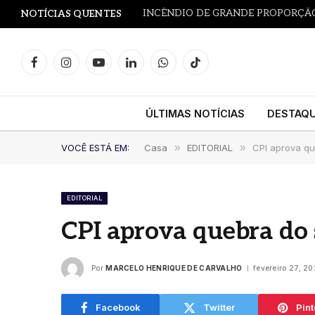
NOTÍCIAS QUENTES
Facebook
Instagram
YouTube
LinkedIn
WhatsApp
TikTok
ÚLTIMAS NOTÍCIAS
DESTAQ
VOCÊ ESTÁ EM:
Casa
»
EDITORIAL
»
CPI aprova qu
EDITORIAL
CPI aprova quebra do s
Por
MARCELO HENRIQUE DE CARVALHO
fevereiro 27, 2
Facebook
Twitter
Pint