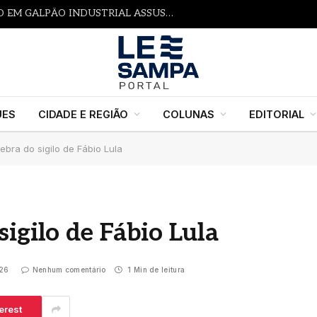
INCÊNDIO DE GRANDE PROPORÇÃO EM GALPÃO INDUSTRIAL ASSUSTA MORADORES E MOBILIZA BOMBEIROS EM ITAQUAQUECETUBA
UES
CIDADE E REGIÃO
COLUNAS
EDITORIAL
ebra do sigilo de Fábio Lula
igilo de Fábio Lula
026
Nenhum comentário
1 Min de leitura
erest