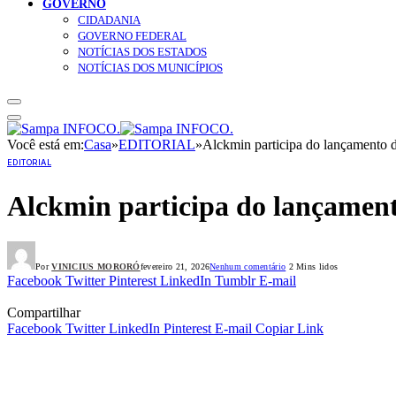
GOVERNO
CIDADANIA
GOVERNO FEDERAL
NOTÍCIAS DOS ESTADOS
NOTÍCIAS DOS MUNICÍPIOS
Você está em:
Casa
»
EDITORIAL
»
Alckmin participa do lançamento
EDITORIAL
Alckmin participa do lançamen
Por
VINICIUS MORORÓ
fevereiro 21, 2026
Nenhum comentário
2 Mins lidos
Facebook
Twitter
Pinterest
LinkedIn
Tumblr
E-mail
Compartilhar
Facebook
Twitter
LinkedIn
Pinterest
E-mail
Copiar Link