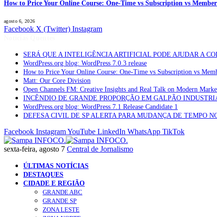
How to Price Your Online Course: One-Time vs Subscription vs Member
agosto 6, 2026
Facebook
X (Twitter)
Instagram
Notícias Quentes
SERÁ QUE A INTELIGÊNCIA ARTIFICIAL PODE AJUDAR A C
WordPress.org blog: WordPress 7.0.3 release
How to Price Your Online Course: One-Time vs Subscription vs Mem
Matt: Our Core Division
Open Channels FM: Creative Insights and Real Talk on Modern Marke
INCÊNDIO DE GRANDE PROPORÇÃO EM GALPÃO INDUSTRI
WordPress.org blog: WordPress 7.1 Release Candidate 1
DEFESA CIVIL DE SP ALERTA PARA MUDANÇA DE TEMPO N
Facebook
Instagram
YouTube
LinkedIn
WhatsApp
TikTok
sexta-feira, agosto 7
Central de Jornalismo
ÚLTIMAS NOTÍCIAS
DESTAQUES
CIDADE E REGIÃO
GRANDE ABC
GRANDE SP
ZONA LESTE