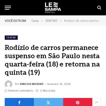
VOCÊ ESTÁ EM:
Casa
»
CENTRO
»
Rodízio de carros permanece suspenso em São Paulo nesta quarta-feira (18) e retorna na quinta (19)
CENTRO
Rodízio de carros permanece
suspenso em São Paulo nesta
quarta-feira (18) e retorna na
quinta (19)
Por
VINICIUS MORORÓ
fevereiro 18, 2026
Nenhum comentário
2 Mins lidos