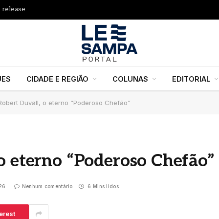
 release
UES
CIDADE E REGIÃO
COLUNAS
EDITORIAL
Robert Duvall, o eterno “Poderoso Chefão”
o eterno “Poderoso Chefão”
026
Nenhum comentário
6 Mins lidos
erest