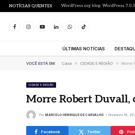
WordPress.org blog: WordPress 7.0.3
NOTÍCIAS QUENTES
Facebook
Instagram
YouTube
LinkedIn
WhatsApp
TikTok
ÚLTIMAS NOTÍCIAS
DESTAQ
VOCÊ ESTÁ EM:
Casa
»
CIDADE E REGIÃO
»
Morre 
CIDADE E REGIÃO
Morre Robert Duvall, 
Por
MARCELO HENRIQUE DE CARVALHO
fevereiro 16, 2
Facebook
Twitter
Pint