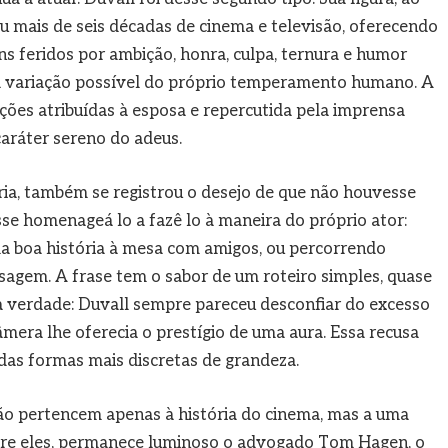
 mais de seis décadas de cinema e televisão, oferecendo
 feridos por ambição, honra, culpa, ternura e humor
 variação possível do próprio temperamento humano. A
ções atribuídas à esposa e repercutida pela imprensa
 caráter sereno do adeus.
ia, também se registrou o desejo de que não houvesse
e homenageá lo a fazê lo à maneira do próprio ator:
ma boa história à mesa com amigos, ou percorrendo
isagem. A frase tem o sabor de um roteiro simples, quase
ta verdade: Duvall sempre pareceu desconfiar do excesso
câmera lhe oferecia o prestígio de uma aura. Essa recusa
das formas mais discretas de grandeza.
o pertencem apenas à história do cinema, mas a uma
ntre eles, permanece luminoso o advogado Tom Hagen, o