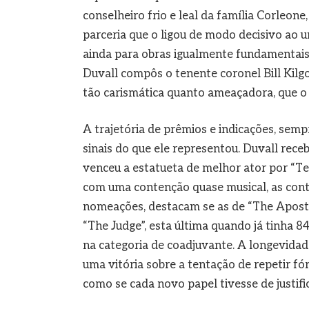
conselheiro frio e leal da família Corleone
parceria que o ligou de modo decisivo ao 
ainda para obras igualmente fundamentai
Duvall compôs o tenente coronel Bill Kilgo
tão carismática quanto ameaçadora, que o 
A trajetória de prêmios e indicações, sem
sinais do que ele representou. Duvall rece
venceu a estatueta de melhor ator por “Ten
com uma contenção quase musical, as cont
nomeações, destacam se as de “The Apostle”
“The Judge”, esta última quando já tinha 8
na categoria de coadjuvante. A longevidade
uma vitória sobre a tentação de repetir f
como se cada novo papel tivesse de justificar