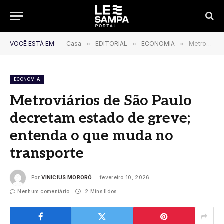
VOCÊ ESTÁ EM:
Casa
»
EDITORIAL
»
ECONOMIA
»
Metroviários de São Paulo decretam estado de greve; entenda o que muda no transporte
ECONOMIA
Metroviários de São Paulo
decretam estado de greve;
entenda o que muda no
transporte
Por
VINICIUS MORORÓ
fevereiro 10, 2026
Nenhum comentário
2 Mins lidos