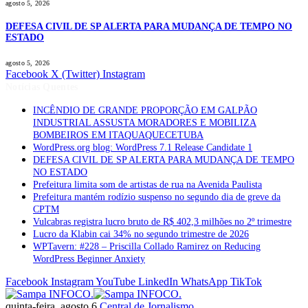
agosto 5, 2026
DEFESA CIVIL DE SP ALERTA PARA MUDANÇA DE TEMPO NO
ESTADO
agosto 5, 2026
Facebook
X (Twitter)
Instagram
Notícias Quentes
INCÊNDIO DE GRANDE PROPORÇÃO EM GALPÃO
INDUSTRIAL ASSUSTA MORADORES E MOBILIZA
BOMBEIROS EM ITAQUAQUECETUBA
WordPress.org blog: WordPress 7.1 Release Candidate 1
DEFESA CIVIL DE SP ALERTA PARA MUDANÇA DE TEMPO
NO ESTADO
Prefeitura limita som de artistas de rua na Avenida Paulista
Prefeitura mantém rodízio suspenso no segundo dia de greve da
CPTM
Vulcabras registra lucro bruto de R$ 402,3 milhões no 2º trimestre
Lucro da Klabin cai 34% no segundo trimestre de 2026
WPTavern: #228 – Priscilla Collado Ramirez on Reducing
WordPress Beginner Anxiety
Facebook
Instagram
YouTube
LinkedIn
WhatsApp
TikTok
quinta-feira, agosto 6
Central de Jornalismo